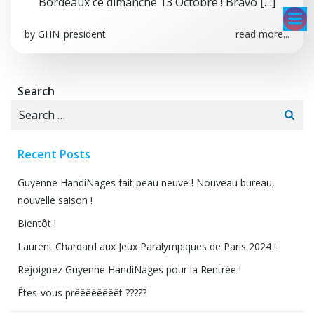
Bordeaux ce dimanche 13 Octobre ! Bravo […]
Aller
au
by
GHN_president
read more...
contenu
Search
Search
for:
Recent Posts
Guyenne HandiNages fait peau neuve ! Nouveau bureau,
nouvelle saison !
Bientôt !
Laurent Chardard aux Jeux Paralympiques de Paris 2024 !
Rejoignez Guyenne HandiNages pour la Rentrée !
Êtes-vous prêêêêêêêêt ?????